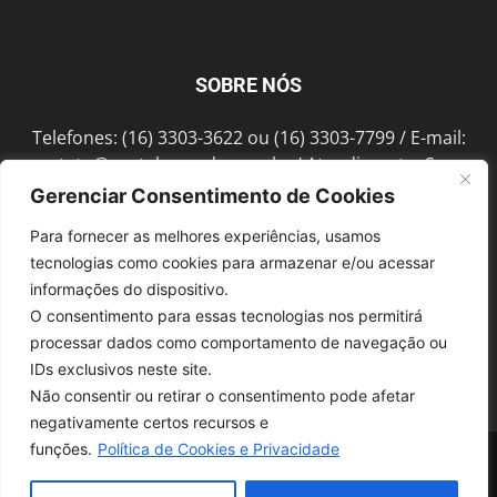
SOBRE NÓS
Telefones: (16) 3303-3622 ou (16) 3303-7799 / E-mail:
contato@portalmorada.com.br
/ Atendimento: Seg a
Sex das 8h às 18h / Endereço: Av. Bento de Abreu, 889
Gerenciar Consentimento de Cookies
Fonte Luminosa Araraquara – SP CEP 14802-396
Para fornecer as melhores experiências, usamos
tecnologias como cookies para armazenar e/ou acessar
informações do dispositivo.
SIGA-NOS
O consentimento para essas tecnologias nos permitirá
processar dados como comportamento de navegação ou
IDs exclusivos neste site.
Não consentir ou retirar o consentimento pode afetar
negativamente certos recursos e
funções.
Política de Cookies e Privacidade
© 1997-2022, GRUPO ROBERTO MONTORO É proibida a reprodução do
conteúdo em qualquer meio de comunicação, eletrônico ou impresso,