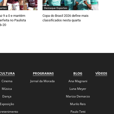
ortes
Destaque Esportes
faz 9 a 0 e mantém
Copa do Brasil 2026 define mais
rfeita no Paulista
classificados nesta quarta
b-20
CULTURA
PROGRAMAS
BLOG
VÍDEOS
Cinema
Jornal da Morada
Ana Magnani
Música
Luna Meyer
Dança
Mariza Demarzo
Exposição
Murilo Reis
tretenimento
Paulo Tetti