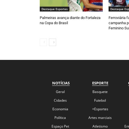
Destaque Esportes
Destaque Esp
Palmeiras avança diante do Fortaleza
Ferroviária 
na Copa do Brasil
campanha pe
Feminino Su
NOTÍCIAS
ESPORTE
Geral
Basquete
Cidades
Futebol
Economia
+Esportes
Política
Artes marciais
Espaço Pet
Atletismo
En