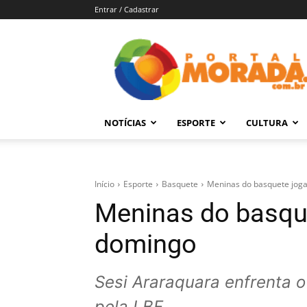
Entrar / Cadastrar
Portal
Morada
–
Notícias
de
NOTÍCIAS
ESPORTE
CULTURA
Araraquara
e
Região
Início
Esporte
Basquete
Meninas do basquete jog
Meninas do basqu
domingo
Sesi Araraquara enfrenta 
pela LBF