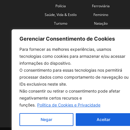
Polícia
Ferroviária
Saúde, Vida & Estilo
Feminino
Turismo
Natação
Coronavírus
Velocidade
Gerenciar Consentimento de Cookies
Para fornecer as melhores experiências, usamos
tecnologias como cookies para armazenar e/ou acessar
informações do dispositivo.
O consentimento para essas tecnologias nos permitirá
SO
processar dados como comportamento de navegação ou
IDs exclusivos neste site.
Tele
Não consentir ou retirar o consentimento pode afetar
con
negativamente certos recursos e
Sex 
funções.
Política de Cookies e Privacidade
Fon
Negar
Aceitar