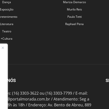
Dança
Mariza Demarzo
Exposição
Murilo Reis
tretenimento
Paulo Tetti
Literatura
Raphael Pena
Teatro
+Cultura
BRE NÓS
S
fones: (16) 3303-3622 ou (16) 3303-7799 / E-mail:
tato@portalmorada.com.br
/ Atendimento: Seg a
das 8h às 18h / Endereço: Av. Bento de Abreu, 889