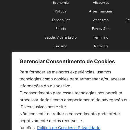
Economia
+Esportes
Política
Artes marciais
Espaço Pet
Atletismo
En
Polícia
Ferroviária
Saúde, Vida & Estilo
Feminino
Turismo
Natação
Coronavírus
Velocidade
Gerenciar Consentimento de Cookies
Para fornecer as melhores experiências, usamos
tecnologias como cookies para armazenar e/ou acessar
informações do dispositivo.
O consentimento para essas tecnologias nos permitirá
SO
processar dados como comportamento de navegação ou
IDs exclusivos neste site.
Tele
Não consentir ou retirar o consentimento pode afetar
con
negativamente certos recursos e
Sex 
funções.
Política de Cookies e Privacidade