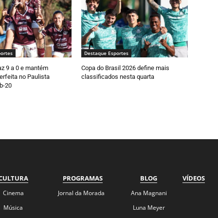
ortes
Destaque Esportes
faz 9 a 0 e mantém
Copa do Brasil 2026 define mais
rfeita no Paulista
classificados nesta quarta
b-20
CULTURA
PROGRAMAS
BLOG
VÍDEOS
Cinema
Jornal da Morada
Ana Magnani
Música
Luna Meyer