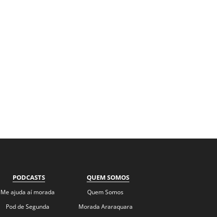
PODCASTS
QUEM SOMOS
Me ajuda aí morada
Quem Somos
Pod de Segunda
Morada Araraquara