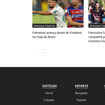
Destaque Esportes
Destaque Esp
Palmeiras avança diante do Fortaleza
Ferroviária 
na Copa do Brasil
campanha pe
Feminino Su
NOTÍCIAS
ESPORTE
Geral
Basquete
Cidades
Futebol