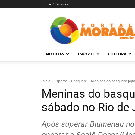
Entrar / Cadastrar
Portal
Morada
–
Notícias
de
NOTÍCIAS
ESPORTE
CULTURA
Araraquara
e
Região
Início
Esporte
Basquete
Meninas do basquete joga
Meninas do basqu
sábado no Rio de 
Após superar Blumenau no S
encarar o Sodiê Doces/Me