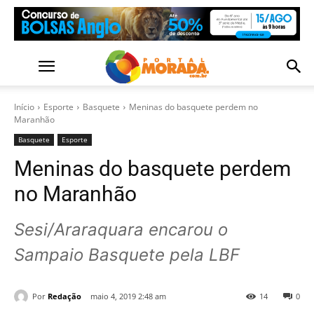
Início
Esporte
Basquete
Meninas do basquete perdem no
Maranhão
Basquete
Esporte
Meninas do basquete perdem
no Maranhão
Sesi/Araraquara encarou o
Sampaio Basquete pela LBF
Por
Redação
maio 4, 2019 2:48 am
14
0