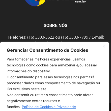
SOBRE NÓS
Telefones: (16) 3303-3622 ou (16) 3303-7799 / E-mail:
contato@portalmorada.com.br
/ Atendimento: Seg a
Sex das 8h às 18h / Endereço: Av. Bento de Abreu, 889
Gerenciar Consentimento de Cookies
Fonte Luminosa Araraquara – SP CEP 14802-396
Para fornecer as melhores experiências, usamos
tecnologias como cookies para armazenar e/ou acessar
informações do dispositivo.
SIGA-NOS
O consentimento para essas tecnologias nos permitirá
processar dados como comportamento de navegação ou
IDs exclusivos neste site.
Não consentir ou retirar o consentimento pode afetar
negativamente certos recursos e
funções.
Política de Cookies e Privacidade
© 1997-2022, GRUPO ROBERTO MONTORO É proibida a reprodução do