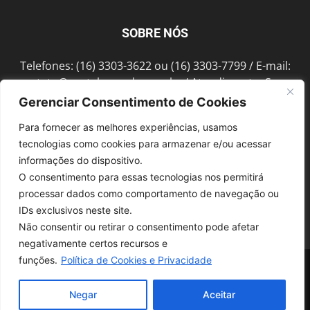
SOBRE NÓS
Telefones: (16) 3303-3622 ou (16) 3303-7799 / E-mail:
contato@portalmorada.com.br
/ Atendimento: Seg a
Sex das 8h às 18h / Endereço: Av. Bento de Abreu, 889
Gerenciar Consentimento de Cookies
Fonte Luminosa Araraquara – SP CEP 14802-396
Para fornecer as melhores experiências, usamos
tecnologias como cookies para armazenar e/ou acessar
informações do dispositivo.
SIGA-NOS
O consentimento para essas tecnologias nos permitirá
processar dados como comportamento de navegação ou
IDs exclusivos neste site.
Não consentir ou retirar o consentimento pode afetar
negativamente certos recursos e
funções.
Política de Cookies e Privacidade
© 1997-2022, GRUPO ROBERTO MONTORO É proibida a reprodução do
conteúdo em qualquer meio de comunicação, eletrônico ou impresso,
sem autorização.
Negar
Aceitar
Desenvolvido pela
SoloWeb.com.br