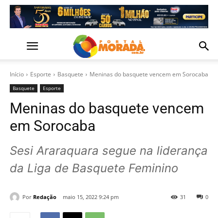
Início
Esporte
Basquete
Meninas do basquete vencem em Sorocaba
Basquete
Esporte
Meninas do basquete vencem
em Sorocaba
Sesi Araraquara segue na liderança
da Liga de Basquete Feminino
Por
Redação
maio 15, 2022 9:24 pm
31
0