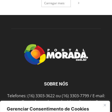
Carregar mais
SOBRE NÓS
Telefones: (16) 3303-3622 ou (16) 3303-7799 / E-mail:
contato@portalmorada.com.br
/ Atendimento: Seg a
Sex das 8h às 18h / Endereço: Av. Bento de Abreu, 889
Gerenciar Consentimento de Cookies