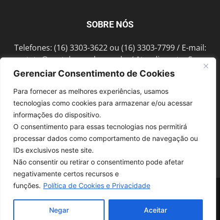
SOBRE NÓS
Telefones: (16) 3303-3622 ou (16) 3303-7799 / E-mail:
contato@portalmorada.com.br
/ Atendimento: Seg a
Sex das 8h às 18h / Endereço: Av. Bento de Abreu, 889
Gerenciar Consentimento de Cookies
Fonte Luminosa Araraquara – SP CEP 14802-396
Para fornecer as melhores experiências, usamos
tecnologias como cookies para armazenar e/ou acessar
informações do dispositivo.
SIGA-NOS
O consentimento para essas tecnologias nos permitirá
processar dados como comportamento de navegação ou
IDs exclusivos neste site.
Não consentir ou retirar o consentimento pode afetar
negativamente certos recursos e
funções.
Política de Cookies e Privacidade
© 1997-2022, GRUPO ROBERTO MONTORO É proibida a reprodução do
conteúdo em qualquer meio de comunicação, eletrônico ou impresso,
sem autorização.
Negar
Aceitar
Desenvolvido pela
SoloWeb.com.br