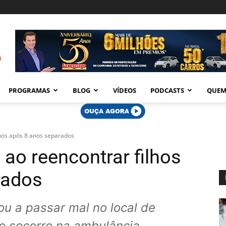
PROGRAMAS
BLOG
VÍDEOS
PODCASTS
QUEM
lhos após 8 anos separados
ao reencontrar filhos
rados
 a passar mal no local de
 o socorro na ambulância