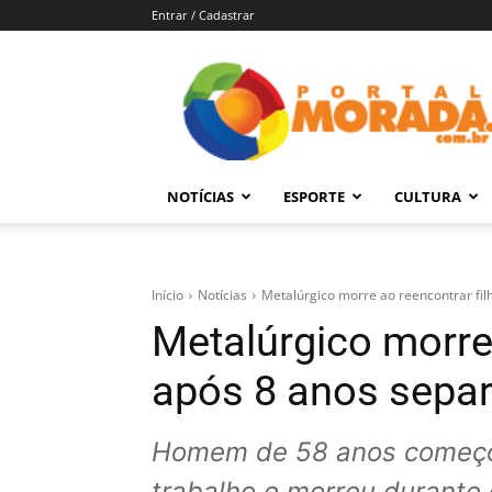
Entrar / Cadastrar
Portal
Morada
–
Notícias
de
NOTÍCIAS
ESPORTE
CULTURA
Araraquara
e
Região
Início
Notícias
Metalúrgico morre ao reencontrar fi
Metalúrgico morre 
após 8 anos sepa
Homem de 58 anos começou
trabalho e morreu durante