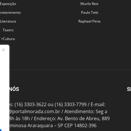
Exposição
Murilo Reis
tretenimento
Paulo Tetti
Literatura
Raphael Pena
Teatro
+Cultura
BRE NÓS
S
fones: (16) 3303-3622 ou (16) 3303-7799 / E-mail:
tato@portalmorada.com.br
/ Atendimento: Seg a
das 8h às 18h / Endereço: Av. Bento de Abreu, 889
te Luminosa Araraquara – SP CEP 14802-396