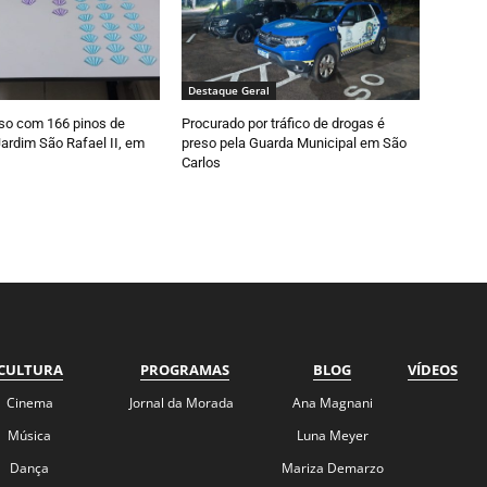
Destaque Geral
so com 166 pinos de
Procurado por tráfico de drogas é
ardim São Rafael II, em
preso pela Guarda Municipal em São
Carlos
CULTURA
PROGRAMAS
BLOG
VÍDEOS
Cinema
Jornal da Morada
Ana Magnani
Música
Luna Meyer
Dança
Mariza Demarzo