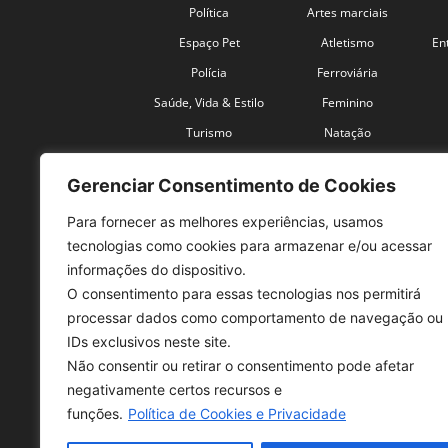
Política
Artes marciais
Espaço Pet
Atletismo
En
Polícia
Ferroviária
Saúde, Vida & Estilo
Feminino
Turismo
Natação
Coronavírus
Velocidade
Gerenciar Consentimento de Cookies
Para fornecer as melhores experiências, usamos
tecnologias como cookies para armazenar e/ou acessar
informações do dispositivo.
O consentimento para essas tecnologias nos permitirá
SO
processar dados como comportamento de navegação ou
IDs exclusivos neste site.
Tele
Não consentir ou retirar o consentimento pode afetar
con
negativamente certos recursos e
Sex 
funções.
Política de Cookies e Privacidade
Fon