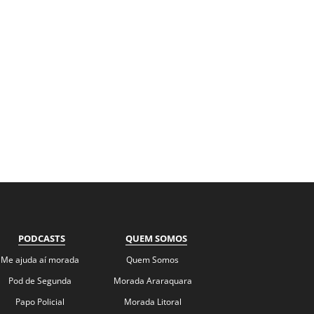
PODCASTS
QUEM SOMOS
Me ajuda aí morada
Quem Somos
Pod de Segunda
Morada Araraquara
Papo Policial
Morada Litoral