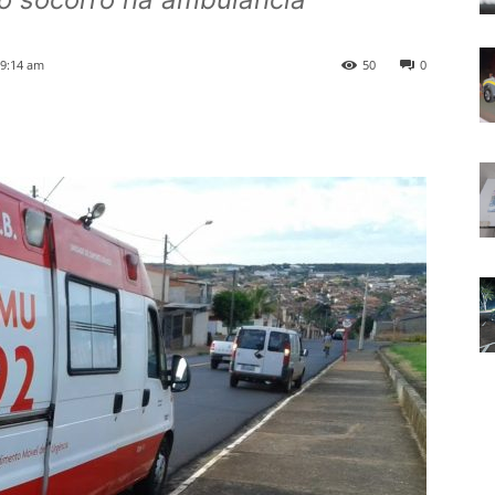
 9:14 am
50
0