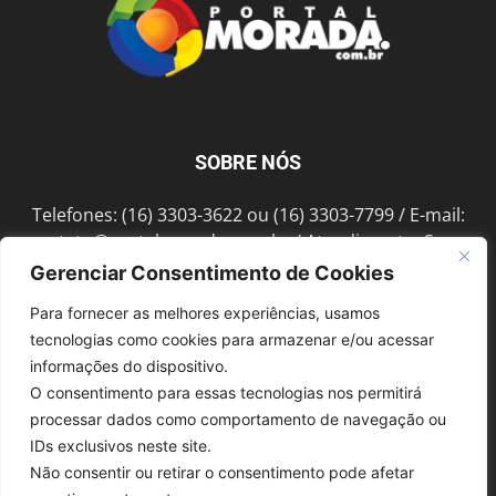
SOBRE NÓS
Telefones: (16) 3303-3622 ou (16) 3303-7799 / E-mail:
contato@portalmorada.com.br
/ Atendimento: Seg a
Sex das 8h às 18h / Endereço: Av. Bento de Abreu, 889
Gerenciar Consentimento de Cookies
Fonte Luminosa Araraquara – SP CEP 14802-396
Para fornecer as melhores experiências, usamos
tecnologias como cookies para armazenar e/ou acessar
informações do dispositivo.
SIGA-NOS
O consentimento para essas tecnologias nos permitirá
processar dados como comportamento de navegação ou
IDs exclusivos neste site.
Não consentir ou retirar o consentimento pode afetar