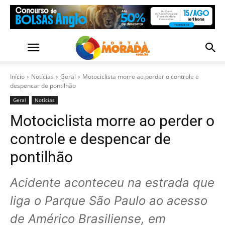
Início
Notícias
Geral
Motociclista morre ao perder o controle e
despencar de pontilhão
Geral
Notícias
Motociclista morre ao perder o
controle e despencar de
pontilhão
Acidente aconteceu na estrada que
liga o Parque São Paulo ao acesso
de Américo Brasiliense, em