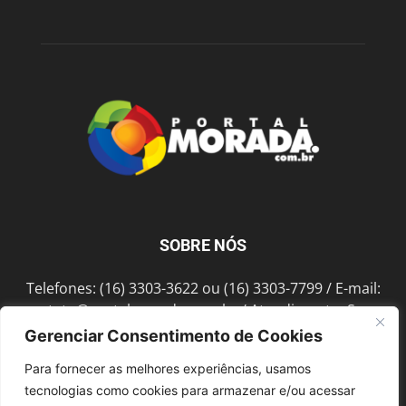
SOBRE NÓS
Telefones: (16) 3303-3622 ou (16) 3303-7799 / E-mail:
contato@portalmorada.com.br
/ Atendimento: Seg a
Sex das 8h às 18h / Endereço: Av. Bento de Abreu, 889
Gerenciar Consentimento de Cookies
Fonte Luminosa Araraquara – SP CEP 14802-396
Para fornecer as melhores experiências, usamos
tecnologias como cookies para armazenar e/ou acessar