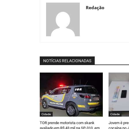
Redação
NOTÍCIAS RELACIONADAS
Cidade
Cidade
TOR prende motorista com skank
Jovem é pre
avaliado em R$ 43 mil na SP-310, em
cocaína no J