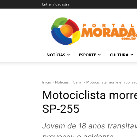
Entrar / Cadastrar
Portal
Morada
–
Notícias
de
NOTÍCIAS
ESPORTE
CULTURA
Araraquara
e
Região
Início
Notícias
Geral
Motociclista morre em colisão
Motociclista morre
SP-255
Jovem de 18 anos transita
provocou o acidente.