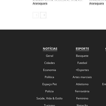
Araraquara
Araraquara
NOTÍCIAS
ESPORTE
Geral
Basquete
Cidades
Futebol
Economia
+Esportes
Política
Artes marciais
Espaço Pet
Atletismo
En
Polícia
Ferroviária
Saúde, Vida & Estilo
Feminino
Turismo
Natação