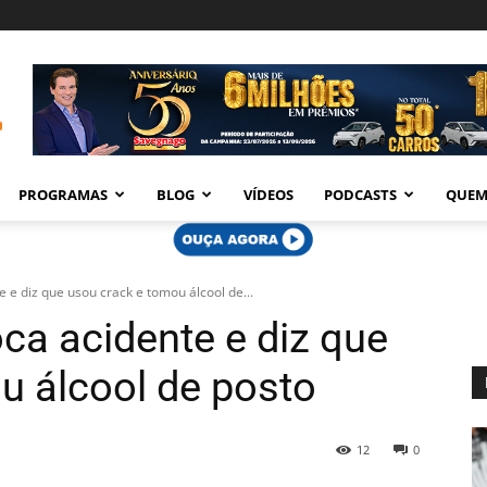
PROGRAMAS
BLOG
VÍDEOS
PODCASTS
QUEM
e e diz que usou crack e tomou álcool de...
ca acidente e diz que
u álcool de posto
12
0