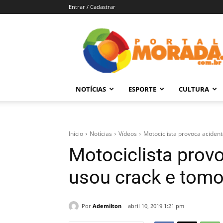
Entrar / Cadastrar
Portal
Morada
–
Notícias
de
NOTÍCIAS
ESPORTE
CULTURA
Araraquara
e
Região
Início
Notícias
Vídeos
Motociclista provoca acident
Motociclista provo
usou crack e tomo
Por
Ademilton
abril 10, 2019 1:21 pm