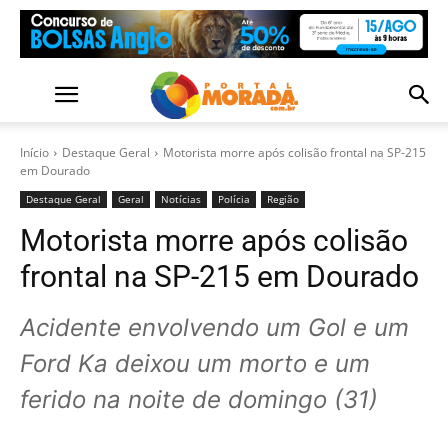
Início
Destaque Geral
Motorista morre após colisão frontal na SP-215
em Dourado
Destaque Geral
Geral
Notícias
Polícia
Região
Motorista morre após colisão
frontal na SP-215 em Dourado
Acidente envolvendo um Gol e um
Ford Ka deixou um morto e um
ferido na noite de domingo (31)