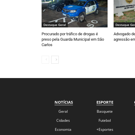
Destaque Geral
Destaque Ger
Procurado por tráfico de drogas é
Advogado de
preso pela Guarda Municipal em São
agressão em 
Carlos
NOTÍCIAS
ESPORTE
Geral
Basquete
Cidades
Futebol
Economia
+Esportes