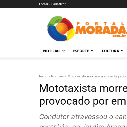
Entrar / Cadastrar
Portal
Morada
–
Notícias
de
NOTÍCIAS
ESPORTE
CULTURA
Araraquara
e
Região
Início
Notícias
Mototaxista morre em acidente prov
Mototaxista morre
provocado por em
Condutor atravessou o cante
contrária, no Jardim Arang