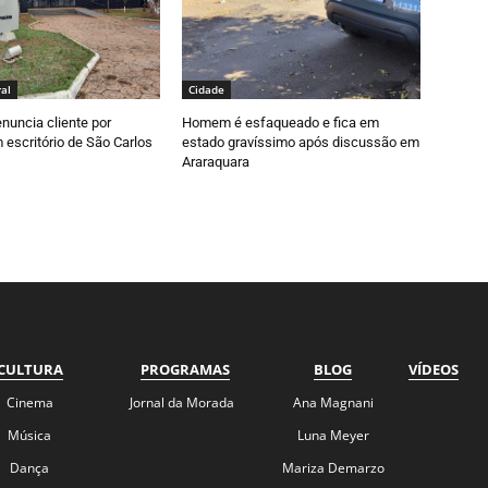
al
Cidade
nuncia cliente por
Homem é esfaqueado e fica em
escritório de São Carlos
estado gravíssimo após discussão em
Araraquara
CULTURA
PROGRAMAS
BLOG
VÍDEOS
Cinema
Jornal da Morada
Ana Magnani
Música
Luna Meyer
Dança
Mariza Demarzo