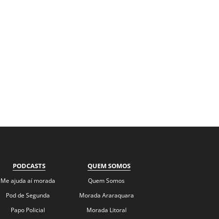
PODCASTS
QUEM SOMOS
Me ajuda aí morada
Quem Somos
Pod de Segunda
Morada Araraquara
Papo Policial
Morada Litoral