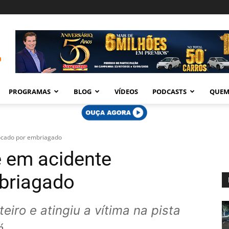
PROGRAMAS
BLOG
VÍDEOS
PODCASTS
QUEM
ocado por embriagado
 em acidente
briagado
iro e atingiu a vítima na pista
á