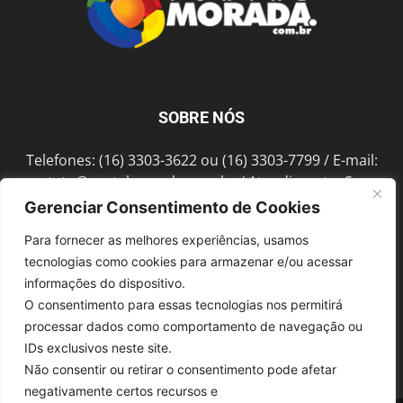
SOBRE NÓS
Telefones: (16) 3303-3622 ou (16) 3303-7799 / E-mail:
contato@portalmorada.com.br
/ Atendimento: Seg a
Sex das 8h às 18h / Endereço: Av. Bento de Abreu, 889
Gerenciar Consentimento de Cookies
Fonte Luminosa Araraquara – SP CEP 14802-396
Para fornecer as melhores experiências, usamos
tecnologias como cookies para armazenar e/ou acessar
informações do dispositivo.
SIGA-NOS
O consentimento para essas tecnologias nos permitirá
processar dados como comportamento de navegação ou
IDs exclusivos neste site.
Não consentir ou retirar o consentimento pode afetar
negativamente certos recursos e