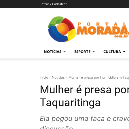
Entrar / Cadastrar
Portal
Morada
–
Notícias
de
NOTÍCIAS
ESPORTE
CULTURA
Araraquara
e
Região
Início
Notícias
Mulher é presa por homicídio em Taq
Mulher é presa po
Taquaritinga
Ela pegou uma faca e crav
discussão