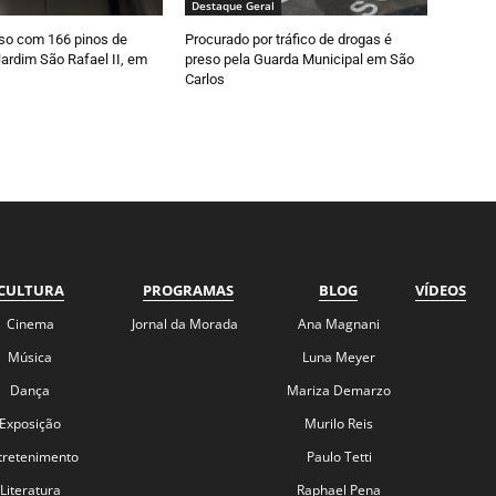
Destaque Geral
so com 166 pinos de
Procurado por tráfico de drogas é
ardim São Rafael II, em
preso pela Guarda Municipal em São
Carlos
CULTURA
PROGRAMAS
BLOG
VÍDEOS
Cinema
Jornal da Morada
Ana Magnani
Música
Luna Meyer
Dança
Mariza Demarzo
Exposição
Murilo Reis
tretenimento
Paulo Tetti
Literatura
Raphael Pena