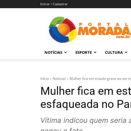
Entrar / Cadastrar
Portal
Morada
–
Notícias
de
NOTÍCIAS
ESPORTE
CULTURA
Araraquara
e
Região
Início
Notícias
Mulher fica em estado grave ao ser
Mulher fica em es
esfaqueada no P
Vítima indicou quem seria
negou o fato