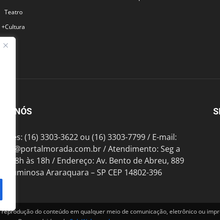
Teatro
+Cultura
BRE NÓS
S
fones: (16) 3303-3622 ou (16) 3303-7799 / E-mail:
tato@portalmorada.com.br
/ Atendimento: Seg a
das 8h às 18h / Endereço: Av. Bento de Abreu, 889
te Luminosa Araraquara – SP CEP 14802-396
produção do conteúdo em qualquer meio de comunicação, eletrônico ou impre