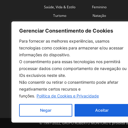
Saúde, Vida & Estilo
Feminino
Turismo
Natação
Coronavírus
Velocidade
Gerenciar Consentimento de Cookies
Para fornecer as melhores experiências, usamos
tecnologias como cookies para armazenar e/ou acessar
informações do dispositivo.
O consentimento para essas tecnologias nos permitirá
SO
processar dados como comportamento de navegação ou
IDs exclusivos neste site.
Tele
Não consentir ou retirar o consentimento pode afetar
con
negativamente certos recursos e
Sex 
funções.
Política de Cookies e Privacidade
Fon
Negar
Aceitar
© 1997-2022, GRUPO ROBERTO MONTORO É proibida a re