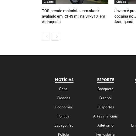
Cidade
Cidade
TOR prende motorista com skank
Jovem é pre
avaliado em R$ 43 mil na SP-310, em
cocaína no J
Araraquara
Araraquara
NOTÍCIAS
ESPORTE
Geral
Basquete
Cidades
Futebol
Economia
+Esportes
Política
Artes marciais
Espaço Pet
Atletismo
En
Polícia
Ferroviária