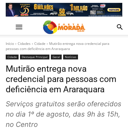
Início
Cidades
Cidade
Mutirão entrega nova credencial para
pessoas com deficiência em Araraquara
Cidade
Destaque Principal
Geral
Notícias
Mutirão entrega nova
credencial para pessoas com
deficiência em Araraquara
Serviços gratuitos serão oferecidos
no dia 1º de agosto, das 9h às 15h,
no Centro