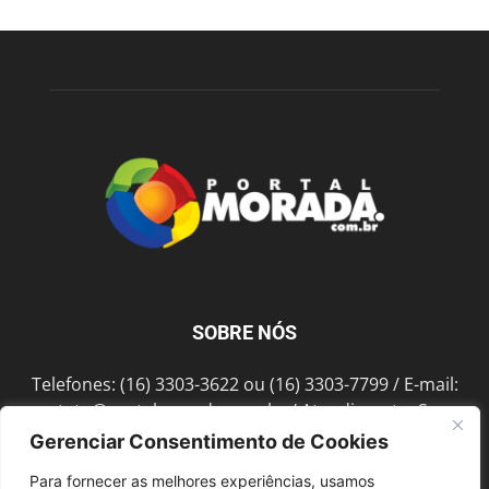
SOBRE NÓS
Telefones: (16) 3303-3622 ou (16) 3303-7799 / E-mail:
contato@portalmorada.com.br
/ Atendimento: Seg a
Sex das 8h às 18h / Endereço: Av. Bento de Abreu, 889
Gerenciar Consentimento de Cookies
Fonte Luminosa Araraquara – SP CEP 14802-396
Para fornecer as melhores experiências, usamos