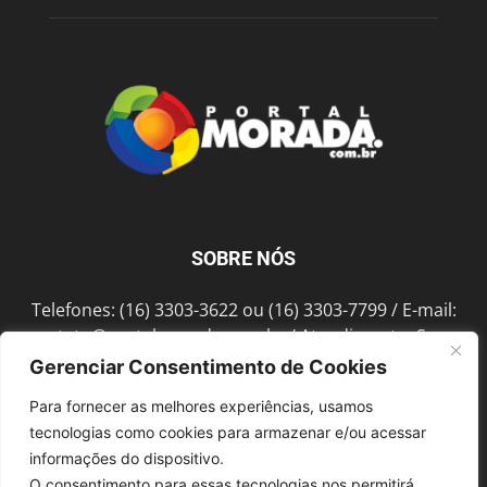
SOBRE NÓS
Telefones: (16) 3303-3622 ou (16) 3303-7799 / E-mail:
contato@portalmorada.com.br
/ Atendimento: Seg a
Sex das 8h às 18h / Endereço: Av. Bento de Abreu, 889
Gerenciar Consentimento de Cookies
Fonte Luminosa Araraquara – SP CEP 14802-396
Para fornecer as melhores experiências, usamos
tecnologias como cookies para armazenar e/ou acessar
informações do dispositivo.
SIGA-NOS
O consentimento para essas tecnologias nos permitirá