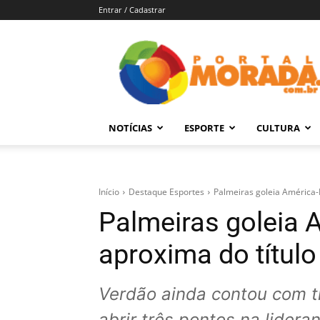
Entrar / Cadastrar
Portal
Morada
–
Notícias
de
NOTÍCIAS
ESPORTE
CULTURA
Araraquara
e
Região
Início
Destaque Esportes
Palmeiras goleia América-M
Palmeiras goleia 
aproxima do título 
Verdão ainda contou com t
abrir três pontos na lidera