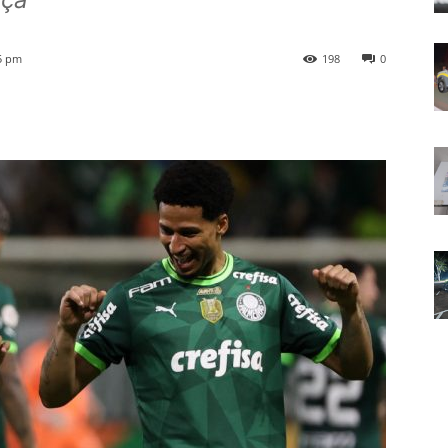
5 pm
198
0