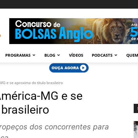
PROGRAMAS
BLOG
VÍDEOS
PODCASTS
QUEM
G e se aproxima do título brasileiro
América-MG e se
brasileiro
ropeços dos concorrentes para
nça