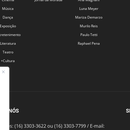
Música
Luna Meyer
Dança
Mariza Demarzo
Exposição
Murilo Reis
tretenimento
Paulo Tetti
Literatura
Raphael Pena
Teatro
+Cultura
BRE NÓS
S
fones: (16) 3303-3622 ou (16) 3303-7799 / E-mail: