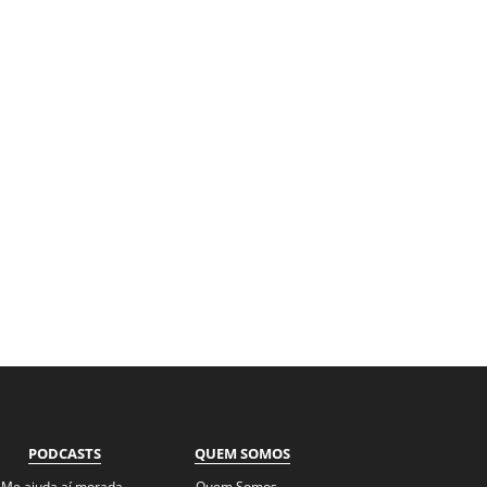
PODCASTS
QUEM SOMOS
Me ajuda aí morada
Quem Somos