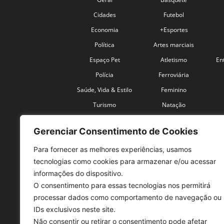
Cidades
Futebol
Economia
+Esportes
Política
Artes marciais
Espaço Pet
Atletismo
En
Polícia
Ferroviária
Saúde, Vida & Estilo
Feminino
Turismo
Natação
Coronavírus
Velocidade
Gerenciar Consentimento de Cookies
Para fornecer as melhores experiências, usamos
tecnologias como cookies para armazenar e/ou acessar
informações do dispositivo.
O consentimento para essas tecnologias nos permitirá
SO
processar dados como comportamento de navegação ou
IDs exclusivos neste site.
Tele
Não consentir ou retirar o consentimento pode afetar