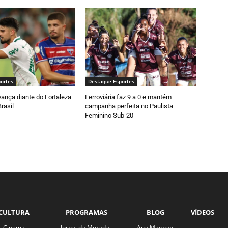
ortes
Destaque Esportes
ança diante do Fortaleza
Ferroviária faz 9 a 0 e mantém
rasil
campanha perfeita no Paulista
Feminino Sub-20
CULTURA
PROGRAMAS
BLOG
VÍDEOS
Cinema
Jornal da Morada
Ana Magnani