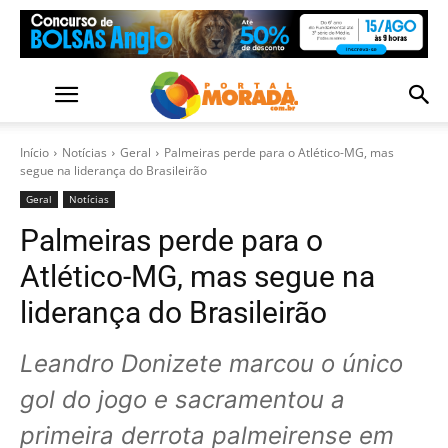
Início
Notícias
Geral
Palmeiras perde para o Atlético-MG, mas
segue na liderança do Brasileirão
Geral
Notícias
Palmeiras perde para o
Atlético-MG, mas segue na
liderança do Brasileirão
Leandro Donizete marcou o único
gol do jogo e sacramentou a
primeira derrota palmeirense em