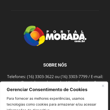
SOBRE NÓS
Telefones: (16) 3303-3622 ou (16) 3303-7799 / E-mail:
contato@portalmorada.com.br
/ Atendimento: Seg a
Sex das 8h às 18h / Endereço: Av. Bento de Abreu, 889
Gerenciar Consentimento de Cookies
Fonte Luminosa Araraquara – SP CEP 14802-396
Para fornecer as melhores experiências, usamos
tecnologias como cookies para armazenar e/ou acessar