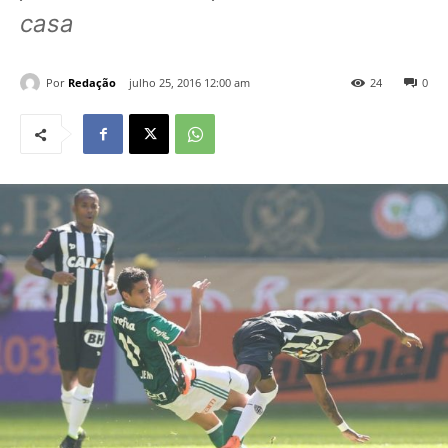
casa
Por
Redação
julho 25, 2016 12:00 am
24
0