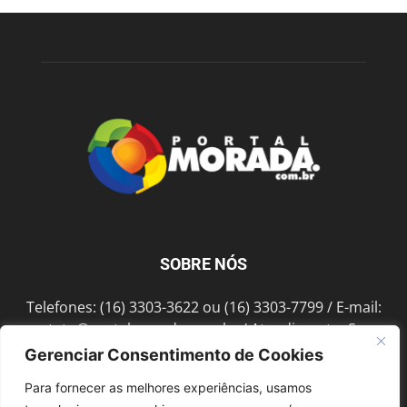
SOBRE NÓS
Telefones: (16) 3303-3622 ou (16) 3303-7799 / E-mail:
contato@portalmorada.com.br
/ Atendimento: Seg a
Sex das 8h às 18h / Endereço: Av. Bento de Abreu, 889
Gerenciar Consentimento de Cookies
Fonte Luminosa Araraquara – SP CEP 14802-396
Para fornecer as melhores experiências, usamos