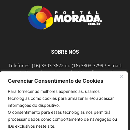
SOBRE NÓS
Telefones: (16) 3303-3622 ou (16) 3303-7799 / E-mail:
contato@portalmorada.com.br
/ Atendimento: Seg a
Sex das 8h às 18h / Endereço: Av. Bento de Abreu, 889
Gerenciar Consentimento de Cookies
Fonte Luminosa Araraquara – SP CEP 14802-396
Para fornecer as melhores experiências, usamos
tecnologias como cookies para armazenar e/ou acessar
informações do dispositivo.
SIGA-NOS
O consentimento para essas tecnologias nos permitirá
processar dados como comportamento de navegação ou
IDs exclusivos neste site.