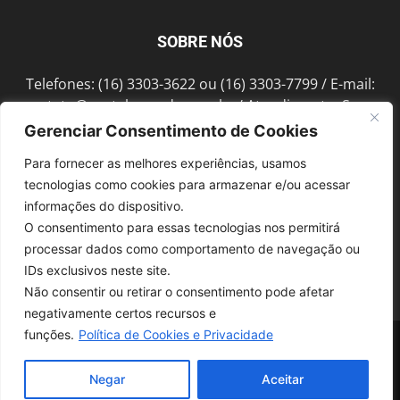
SOBRE NÓS
Telefones: (16) 3303-3622 ou (16) 3303-7799 / E-mail:
contato@portalmorada.com.br
/ Atendimento: Seg a
Sex das 8h às 18h / Endereço: Av. Bento de Abreu, 889
Gerenciar Consentimento de Cookies
Fonte Luminosa Araraquara – SP CEP 14802-396
Para fornecer as melhores experiências, usamos
tecnologias como cookies para armazenar e/ou acessar
informações do dispositivo.
SIGA-NOS
O consentimento para essas tecnologias nos permitirá
processar dados como comportamento de navegação ou
IDs exclusivos neste site.
Não consentir ou retirar o consentimento pode afetar
negativamente certos recursos e
funções.
Política de Cookies e Privacidade
© 1997-2022, GRUPO ROBERTO MONTORO É proibida a reprodução do
conteúdo em qualquer meio de comunicação, eletrônico ou impresso,
sem autorização.
Negar
Aceitar
Desenvolvido pela
SoloWeb.com.br