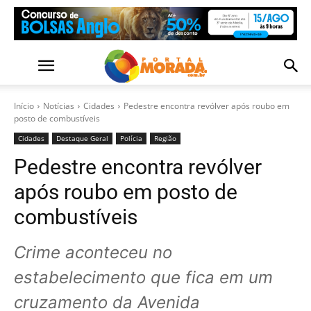
Início
Notícias
Cidades
Pedestre encontra revólver após roubo em
posto de combustíveis
Cidades
Destaque Geral
Polícia
Região
Pedestre encontra revólver
após roubo em posto de
combustíveis
Crime aconteceu no
estabelecimento que fica em um
cruzamento da Avenida