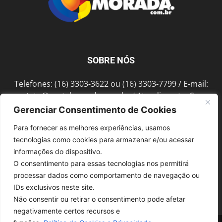
SOBRE NÓS
Telefones: (16) 3303-3622 ou (16) 3303-7799 / E-mail:
contato@portalmorada.com.br
/ Atendimento: Seg a
Sex das 8h às 18h / Endereço: Av. Bento de Abreu, 889
Gerenciar Consentimento de Cookies
Fonte Luminosa Araraquara – SP CEP 14802-396
Para fornecer as melhores experiências, usamos
tecnologias como cookies para armazenar e/ou acessar
informações do dispositivo.
SIGA-NOS
O consentimento para essas tecnologias nos permitirá
processar dados como comportamento de navegação ou
IDs exclusivos neste site.
Não consentir ou retirar o consentimento pode afetar
negativamente certos recursos e