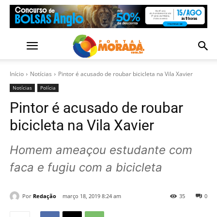
Início
Notícias
Pintor é acusado de roubar bicicleta na Vila Xavier
Notícias
Polícia
Pintor é acusado de roubar
bicicleta na Vila Xavier
Homem ameaçou estudante com
faca e fugiu com a bicicleta
Por
Redação
março 18, 2019 8:24 am
35
0