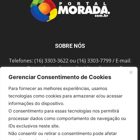
SOBRE NÓS
Telefones: (16) 3303-3622 ou (16) 3303-7799 / E-mail:
contato@portalmorada.com.br
/ Atendimento: Seg a
Sex das 8h às 18h / Endereço: Av. Bento de Abreu, 889
Gerenciar Consentimento de Cookies
Fonte Luminosa Araraquara – SP CEP 14802-396
Para fornecer as melhores experiências, usamos
tecnologias como cookies para armazenar e/ou acessar
informações do dispositivo.
SIGA-NOS
O consentimento para essas tecnologias nos permitirá
processar dados como comportamento de navegação ou
IDs exclusivos neste site.
Não consentir ou retirar o consentimento pode afetar