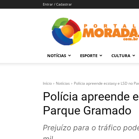
Entrar / Cadastrar
Portal
Morada
–
Notícias
de
NOTÍCIAS
ESPORTE
CULTURA
Araraquara
e
Região
Início
Notícias
Polícia apreende ecstasy e LSD no 
Polícia apreende 
Parque Gramado
Prejuízo para o tráfico po
mil