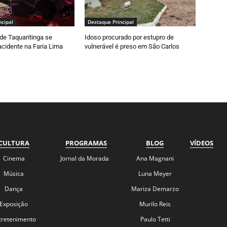
ncipal
Destaque Principal
de Taquaritinga se
Idoso procurado por estupro de
cidente na Faria Lima
vulnerável é preso em São Carlos
CULTURA
PROGRAMAS
BLOG
VÍDEOS
Cinema
Jornal da Morada
Ana Magnani
Música
Luna Meyer
Dança
Mariza Demarzo
Exposição
Murilo Reis
tretenimento
Paulo Tetti