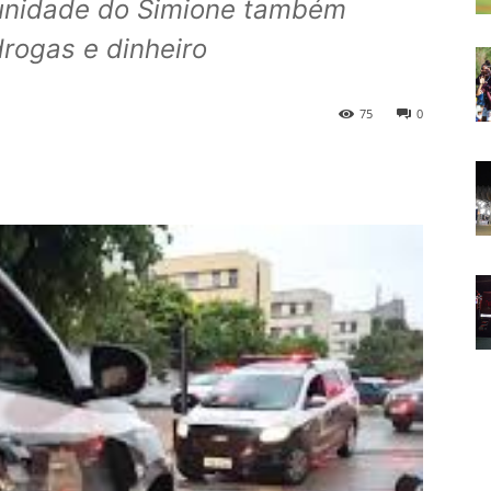
unidade do Simione também
rogas e dinheiro
75
0