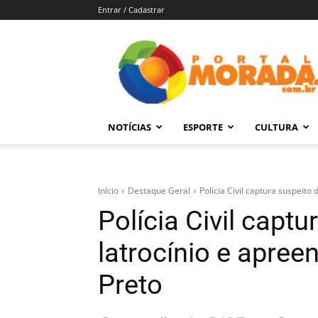
Entrar / Cadastrar
Portal
Morada
–
Notícias
de
NOTÍCIAS
ESPORTE
CULTURA
Araraquara
e
Região
Início
Destaque Geral
Polícia Civil captura suspeito
Polícia Civil captu
latrocínio e apre
Preto