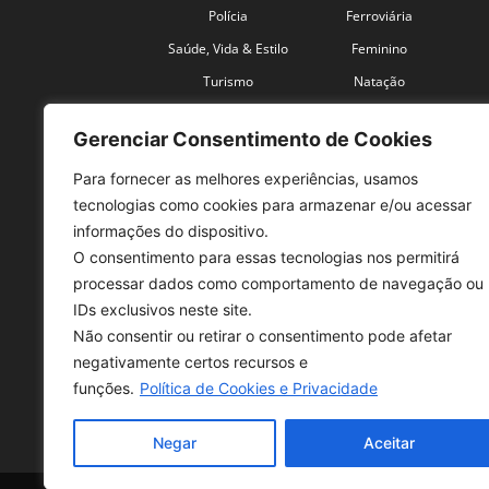
Polícia
Ferroviária
Saúde, Vida & Estilo
Feminino
Turismo
Natação
Coronavírus
Velocidade
Gerenciar Consentimento de Cookies
Para fornecer as melhores experiências, usamos
tecnologias como cookies para armazenar e/ou acessar
informações do dispositivo.
O consentimento para essas tecnologias nos permitirá
SO
processar dados como comportamento de navegação ou
IDs exclusivos neste site.
Tele
Não consentir ou retirar o consentimento pode afetar
con
negativamente certos recursos e
Sex 
funções.
Política de Cookies e Privacidade
Fon
Negar
Aceitar