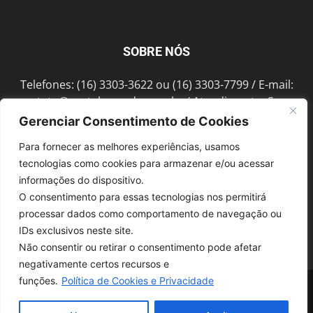
SOBRE NÓS
Telefones: (16) 3303-3622 ou (16) 3303-7799 / E-mail:
contato@portalmorada.com.br
/ Atendimento: Seg a
Sex das 8h às 18h / Endereço: Av. Bento de Abreu, 889
Gerenciar Consentimento de Cookies
Fonte Luminosa Araraquara – SP CEP 14802-396
Para fornecer as melhores experiências, usamos
tecnologias como cookies para armazenar e/ou acessar
informações do dispositivo.
SIGA-NOS
O consentimento para essas tecnologias nos permitirá
processar dados como comportamento de navegação ou
IDs exclusivos neste site.
Não consentir ou retirar o consentimento pode afetar
negativamente certos recursos e
funções.
Política de Cookies e Privacidade
© 1997-2022, GRUPO ROBERTO MONTORO É proibida a reprodução do
conteúdo em qualquer meio de comunicação, eletrônico ou impresso,