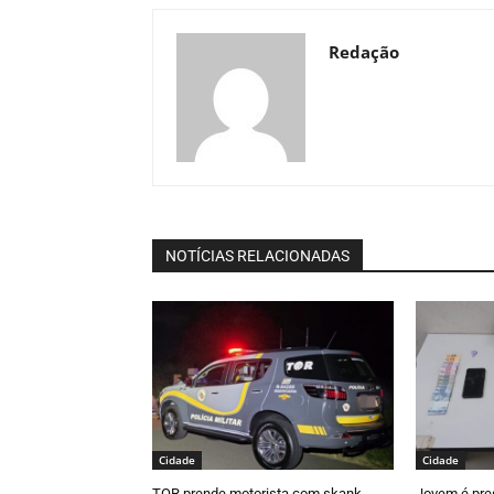
Redação
NOTÍCIAS RELACIONADAS
Cidade
Cidade
TOR prende motorista com skank
Jovem é pre