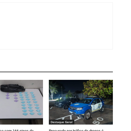
Destaque Geral
so com 166 pinos de
Procurado por tráfico de drogas é