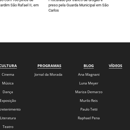
ardim São Rafael II, em
preso pela Guarda Municipal em São
Carlos
CULTURA
PROGRAMAS
BLOG
VÍDEOS
Cinema
Jornal da Morada
Ana Magnani
Música
Luna Meyer
Dança
Mariza Demarzo
Exposição
Murilo Reis
tretenimento
Paulo Tetti
Literatura
Raphael Pena
Teatro