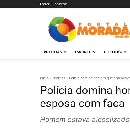
Entrar / Cadastrar
Portal
Morada
–
Notícias
de
NOTÍCIAS
ESPORTE
CULTURA
Araraquara
e
Região
Início
Notícias
Polícia domina homem que ameaçava
Polícia domina 
esposa com faca
Homem estava alcoolizado 