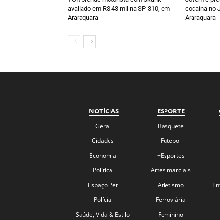
avaliado em R$ 43 mil na SP-310, em
cocaína no J
Araraquara
Araraquara
NOTÍCIAS
ESPORTE
Geral
Basquete
Cidades
Futebol
Economia
+Esportes
Política
Artes marciais
Espaço Pet
Atletismo
En
Polícia
Ferroviária
Saúde, Vida & Estilo
Feminino