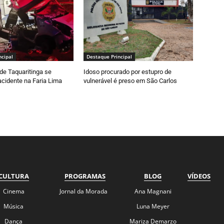
ncipal
Destaque Principal
de Taquaritinga se
Idoso procurado por estupro de
cidente na Faria Lima
vulnerável é preso em São Carlos
CULTURA
PROGRAMAS
BLOG
VÍDEOS
Cinema
Jornal da Morada
Ana Magnani
Música
Luna Meyer
Dança
Mariza Demarzo