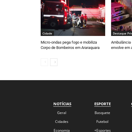
Cidade
Destaque Pri
Micro-ondas pega fogo e mobiliza
Ambulância 
Corpo de Bombeiros em Araraquara
envolve em a
NOTÍCIAS
ESPORTE
Geral
Basquete
Cidades
Futebol
Economia
+Esportes