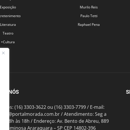
Exposição
Murilo Reis
tretenimento
Paulo Tetti
Literatura
Raphael Pena
Teatro
+Cultura
BRE NÓS
S
fones: (16) 3303-3622 ou (16) 3303-7799 / E-mail:
tato@portalmorada.com.br
/ Atendimento: Seg a
das 8h às 18h / Endereço: Av. Bento de Abreu, 889
te Luminosa Araraquara – SP CEP 14802-396