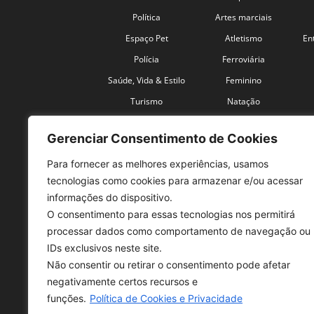
Política
Artes marciais
Espaço Pet
Atletismo
En
Polícia
Ferroviária
Saúde, Vida & Estilo
Feminino
Turismo
Natação
Coronavírus
Velocidade
Gerenciar Consentimento de Cookies
Para fornecer as melhores experiências, usamos
tecnologias como cookies para armazenar e/ou acessar
informações do dispositivo.
O consentimento para essas tecnologias nos permitirá
SO
processar dados como comportamento de navegação ou
IDs exclusivos neste site.
Tele
Não consentir ou retirar o consentimento pode afetar
con
negativamente certos recursos e
Sex 
funções.
Política de Cookies e Privacidade
Fon