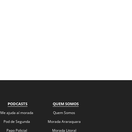
PODCASTS
QUEM SOMOS
Me ajuda aí morada
Quem Somos
Pod de Segunda
Morada Araraquara
Papo Policial
Morada Litoral