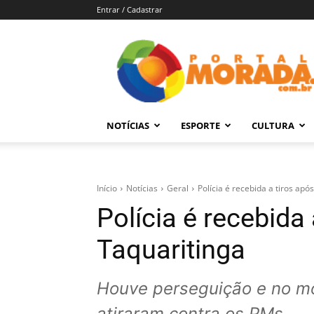
Entrar / Cadastrar
Portal
Morada
–
Notícias
de
NOTÍCIAS
ESPORTE
CULTURA
Araraquara
e
Região
Início
Notícias
Geral
Polícia é recebida a tiros ap
Polícia é recebida
Taquaritinga
Houve perseguição e no m
atiraram contra os PMs