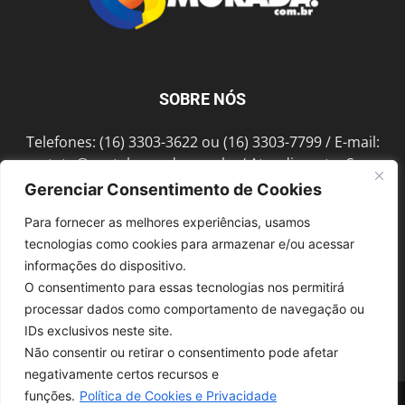
SOBRE NÓS
Telefones: (16) 3303-3622 ou (16) 3303-7799 / E-mail:
contato@portalmorada.com.br
/ Atendimento: Seg a
Sex das 8h às 18h / Endereço: Av. Bento de Abreu, 889
Gerenciar Consentimento de Cookies
Fonte Luminosa Araraquara – SP CEP 14802-396
Para fornecer as melhores experiências, usamos
tecnologias como cookies para armazenar e/ou acessar
informações do dispositivo.
SIGA-NOS
O consentimento para essas tecnologias nos permitirá
processar dados como comportamento de navegação ou
IDs exclusivos neste site.
Não consentir ou retirar o consentimento pode afetar
negativamente certos recursos e
funções.
Política de Cookies e Privacidade
© 1997-2022, GRUPO ROBERTO MONTORO É proibida a reprodução do