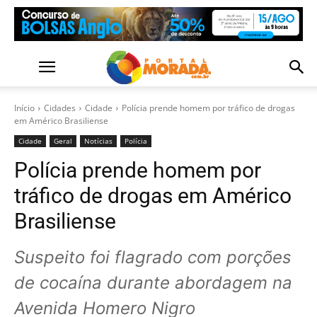
Início
Cidades
Cidade
Polícia prende homem por tráfico de drogas
em Américo Brasiliense
Cidade
Geral
Notícias
Polícia
Polícia prende homem por
tráfico de drogas em Américo
Brasiliense
Suspeito foi flagrado com porções
de cocaína durante abordagem na
Avenida Homero Nigro