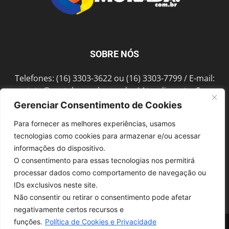
SOBRE NÓS
Telefones: (16) 3303-3622 ou (16) 3303-7799 / E-mail:
contato@portalmorada.com.br
/ Atendimento: Seg a
Sex das 8h às 18h / Endereço: Av. Bento de Abreu, 889
Gerenciar Consentimento de Cookies
Fonte Luminosa Araraquara – SP CEP 14802-396
Para fornecer as melhores experiências, usamos
tecnologias como cookies para armazenar e/ou acessar
informações do dispositivo.
SIGA-NOS
O consentimento para essas tecnologias nos permitirá
processar dados como comportamento de navegação ou
IDs exclusivos neste site.
Não consentir ou retirar o consentimento pode afetar
negativamente certos recursos e
funções.
Política de Cookies e Privacidade
© 1997-2022, GRUPO ROBERTO MONTORO É proibida a reprodução do