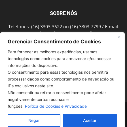
SOBRE NÓS
Telefones: (16) 3303-3622 ou (16) 3303-7799 / E-mail:
contato@portalmorada.com.br
/ Atendimento: Seg a
Sex das 8h às 18h / Endereço: Av. Bento de Abreu, 889
Gerenciar Consentimento de Cookies
Fonte Luminosa Araraquara – SP CEP 14802-396
Para fornecer as melhores experiências, usamos
tecnologias como cookies para armazenar e/ou acessar
informações do dispositivo.
SIGA-NOS
O consentimento para essas tecnologias nos permitirá
processar dados como comportamento de navegação ou
IDs exclusivos neste site.
Não consentir ou retirar o consentimento pode afetar
negativamente certos recursos e
funções.
Política de Cookies e Privacidade
© 1997-2022, GRUPO ROBERTO MONTORO É proibida a reprodução do
conteúdo em qualquer meio de comunicação, eletrônico ou impresso,
sem autorização.
Negar
Aceitar
Desenvolvido pela
SoloWeb.com.br