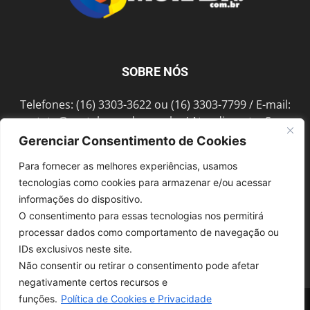
SOBRE NÓS
Telefones: (16) 3303-3622 ou (16) 3303-7799 / E-mail:
contato@portalmorada.com.br
/ Atendimento: Seg a
Sex das 8h às 18h / Endereço: Av. Bento de Abreu, 889
Gerenciar Consentimento de Cookies
Fonte Luminosa Araraquara – SP CEP 14802-396
Para fornecer as melhores experiências, usamos
tecnologias como cookies para armazenar e/ou acessar
informações do dispositivo.
SIGA-NOS
O consentimento para essas tecnologias nos permitirá
processar dados como comportamento de navegação ou
IDs exclusivos neste site.
Não consentir ou retirar o consentimento pode afetar
negativamente certos recursos e
funções.
Política de Cookies e Privacidade
© 1997-2022, GRUPO ROBERTO MONTORO É proibida a reprodução do