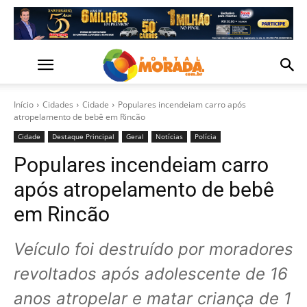
Início
Cidades
Cidade
Populares incendeiam carro após
atropelamento de bebê em Rincão
Cidade
Destaque Principal
Geral
Notícias
Polícia
Populares incendeiam carro
após atropelamento de bebê
em Rincão
Veículo foi destruído por moradores
revoltados após adolescente de 16
anos atropelar e matar criança de 1