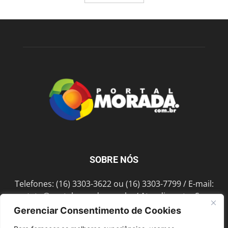
SOBRE NÓS
Telefones: (16) 3303-3622 ou (16) 3303-7799 / E-mail:
contato@portalmorada.com.br
/ Atendimento: Seg a
Sex das 8h às 18h / Endereço: Av. Bento de Abreu, 889
Gerenciar Consentimento de Cookies
Fonte Luminosa Araraquara – SP CEP 14802-396