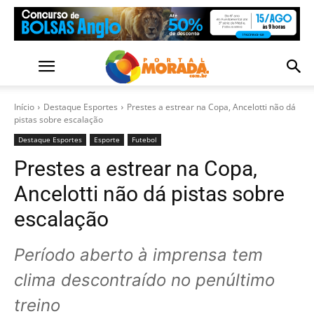
Início
Destaque Esportes
Prestes a estrear na Copa, Ancelotti não dá
pistas sobre escalação
Destaque Esportes
Esporte
Futebol
Prestes a estrear na Copa,
Ancelotti não dá pistas sobre
escalação
Período aberto à imprensa tem
clima descontraído no penúltimo
treino