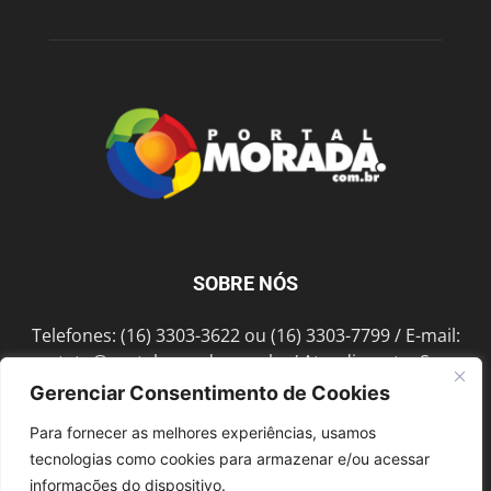
SOBRE NÓS
Telefones: (16) 3303-3622 ou (16) 3303-7799 / E-mail:
contato@portalmorada.com.br
/ Atendimento: Seg a
Sex das 8h às 18h / Endereço: Av. Bento de Abreu, 889
Gerenciar Consentimento de Cookies
Fonte Luminosa Araraquara – SP CEP 14802-396
Para fornecer as melhores experiências, usamos
tecnologias como cookies para armazenar e/ou acessar
informações do dispositivo.