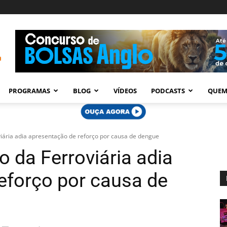
PROGRAMAS
BLOG
VÍDEOS
PODCASTS
QUEM
viária adia apresentação de reforço por causa de dengue
o da Ferroviária adia
eforço por causa de