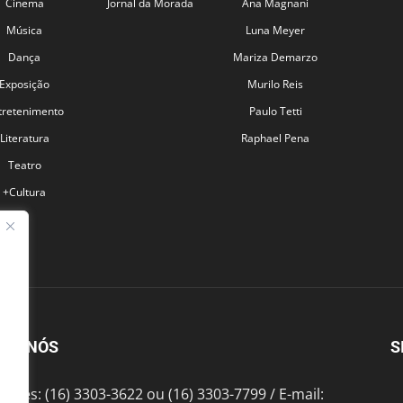
Cinema
Jornal da Morada
Ana Magnani
Música
Luna Meyer
Dança
Mariza Demarzo
Exposição
Murilo Reis
tretenimento
Paulo Tetti
Literatura
Raphael Pena
Teatro
+Cultura
BRE NÓS
S
fones: (16) 3303-3622 ou (16) 3303-7799 / E-mail: