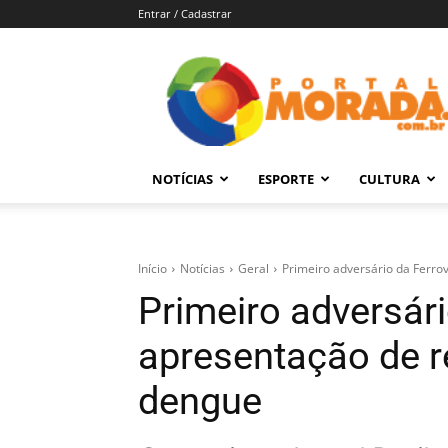
Entrar / Cadastrar
Portal
Morada
–
Notícias
de
NOTÍCIAS
ESPORTE
CULTURA
Araraquara
e
Região
Início
Notícias
Geral
Primeiro adversário da Ferro
Primeiro adversári
apresentação de r
dengue