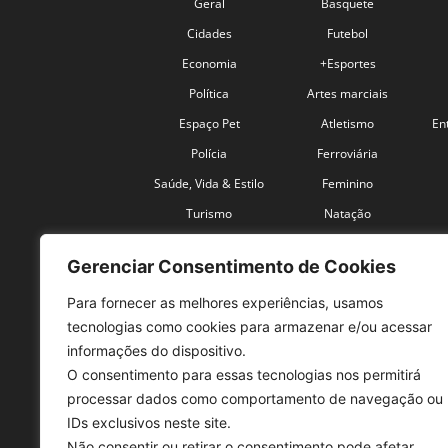
Geral
Basquete
Cidades
Futebol
Economia
+Esportes
Política
Artes marciais
Espaço Pet
Atletismo
En
Polícia
Ferroviária
Saúde, Vida & Estilo
Feminino
Turismo
Natação
Coronavírus
Velocidade
Gerenciar Consentimento de Cookies
Para fornecer as melhores experiências, usamos
tecnologias como cookies para armazenar e/ou acessar
informações do dispositivo.
O consentimento para essas tecnologias nos permitirá
SO
processar dados como comportamento de navegação ou
IDs exclusivos neste site.
Tele
Não consentir ou retirar o consentimento pode afetar