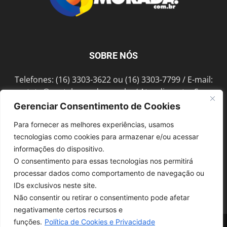
SOBRE NÓS
Telefones: (16) 3303-3622 ou (16) 3303-7799 / E-mail:
contato@portalmorada.com.br
/ Atendimento: Seg a
Sex das 8h às 18h / Endereço: Av. Bento de Abreu, 889
Gerenciar Consentimento de Cookies
Fonte Luminosa Araraquara – SP CEP 14802-396
Para fornecer as melhores experiências, usamos
tecnologias como cookies para armazenar e/ou acessar
informações do dispositivo.
SIGA-NOS
O consentimento para essas tecnologias nos permitirá
processar dados como comportamento de navegação ou
IDs exclusivos neste site.
Não consentir ou retirar o consentimento pode afetar
negativamente certos recursos e
funções.
Política de Cookies e Privacidade
© 1997-2022, GRUPO ROBERTO MONTORO É proibida a reprodução do