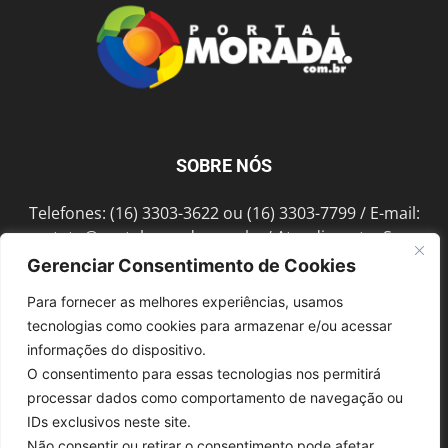
SOBRE NÓS
Telefones: (16) 3303-3622 ou (16) 3303-7799 / E-mail:
contato@portalmorada.com.br
/ Atendimento: Seg a
Sex das 8h às 18h / Endereço: Av. Bento de Abreu, 889
Gerenciar Consentimento de Cookies
Fonte Luminosa Araraquara – SP CEP 14802-396
Para fornecer as melhores experiências, usamos
tecnologias como cookies para armazenar e/ou acessar
informações do dispositivo.
SIGA-NOS
O consentimento para essas tecnologias nos permitirá
processar dados como comportamento de navegação ou
IDs exclusivos neste site.
Não consentir ou retirar o consentimento pode afetar