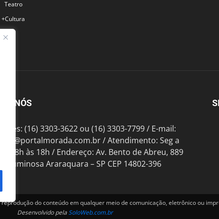
Teatro
+Cultura
BRE NÓS
S
fones: (16) 3303-3622 ou (16) 3303-7799 / E-mail:
tato@portalmorada.com.br
/ Atendimento: Seg a
das 8h às 18h / Endereço: Av. Bento de Abreu, 889
te Luminosa Araraquara – SP CEP 14802-396
produção do conteúdo em qualquer meio de comunicação, eletrônico ou impre
Desenvolvido pela
SoloWeb.com.br