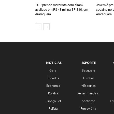
TOR prende motorista com skank
Jovem é pre
avaliado em R$ 43 mil na SP-310, em
cocaína no J
Araraquara
Araraquara
NOTÍCIAS
ESPORTE
Geral
Basquete
Cidades
Futebol
Economia
+Esportes
Política
Artes marciais
Espaço Pet
Atletismo
En
Polícia
Ferroviária