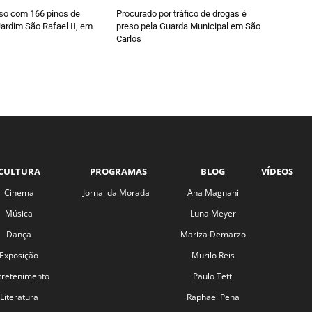
so com 166 pinos de
Procurado por tráfico de drogas é
ardim São Rafael II, em
preso pela Guarda Municipal em São
Carlos
CULTURA
PROGRAMAS
BLOG
VÍDEOS
Cinema
Jornal da Morada
Ana Magnani
Música
Luna Meyer
Dança
Mariza Demarzo
Exposição
Murilo Reis
tretenimento
Paulo Tetti
Literatura
Raphael Pena