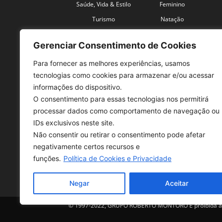
Saúde, Vida & Estilo
Feminino
Turismo
Natação
Coronavírus
Velocidade
Gerenciar Consentimento de Cookies
Para fornecer as melhores experiências, usamos
tecnologias como cookies para armazenar e/ou acessar
informações do dispositivo.
O consentimento para essas tecnologias nos permitirá
SO
processar dados como comportamento de navegação ou
IDs exclusivos neste site.
Tele
Não consentir ou retirar o consentimento pode afetar
con
negativamente certos recursos e
Sex 
funções.
Política de Cookies e Privacidade
Fon
Negar
Aceitar
© 1997-2022, GRUPO ROBERTO MONTORO É proibida a re