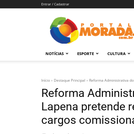
Entrar / Cadastrar
Portal
Morada
–
Notícias
de
NOTÍCIAS
ESPORTE
CULTURA
Araraquara
e
Região
Início
Destaque Principal
Reforma Administrativa do
Reforma Administr
Lapena pretende r
cargos comission