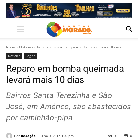
Início
Notícias
Reparo em bomba queimada levará mais 10 dias
Notícias
Região
Reparo em bomba queimada
levará mais 10 dias
Bairros Santa Terezinha e São
José, em Américo, são abastecidos
por caminhão-pipa
Por
Redação
julho 3, 2017 4:06 pm
31
0