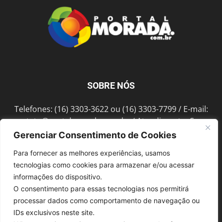
SOBRE NÓS
Telefones: (16) 3303-3622 ou (16) 3303-7799 / E-mail:
contato@portalmorada.com.br
/ Atendimento: Seg a
Sex das 8h às 18h / Endereço: Av. Bento de Abreu, 889
Gerenciar Consentimento de Cookies
Fonte Luminosa Araraquara – SP CEP 14802-396
Para fornecer as melhores experiências, usamos
tecnologias como cookies para armazenar e/ou acessar
informações do dispositivo.
SIGA-NOS
O consentimento para essas tecnologias nos permitirá
processar dados como comportamento de navegação ou
IDs exclusivos neste site.