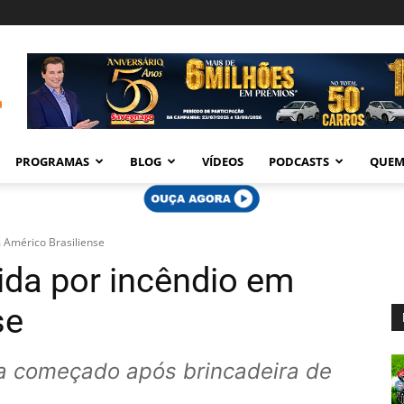
PROGRAMAS
BLOG
VÍDEOS
PODCASTS
QUEM
m Américo Brasiliense
ida por incêndio em
se
a começado após brincadeira de