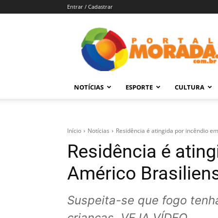
Entrar / Cadastrar
Portal
Morada
–
Notícias
de
NOTÍCIAS
ESPORTE
CULTURA
Araraquara
e
Região
Início
Notícias
Residência é atingida por incêndio e
Residência é ating
Américo Brasilien
Suspeita-se que fogo tenh
crianças. VEJA VÍDEO