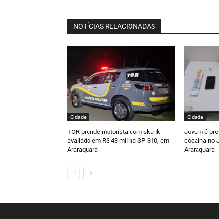
NOTÍCIAS RELACIONADAS
Cidade
Cidade
TOR prende motorista com skank
Jovem é pre
avaliado em R$ 43 mil na SP-310, em
cocaína no J
Araraquara
Araraquara