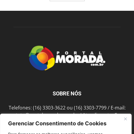
SOBRE NÓS
Telefones: (16) 3303-3622 ou (16) 3303-7799 / E-mail:
contato@portalmorada.com.br
/ Atendimento: Seg a
Sex das 8h às 18h / Endereço: Av. Bento de Abreu, 889
Gerenciar Consentimento de Cookies
Fonte Luminosa Araraquara – SP CEP 14802-396