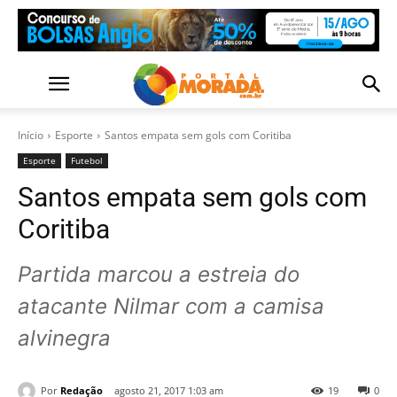
Início
Esporte
Santos empata sem gols com Coritiba
Esporte
Futebol
Santos empata sem gols com
Coritiba
Partida marcou a estreia do
atacante Nilmar com a camisa
alvinegra
Por
Redação
agosto 21, 2017 1:03 am
19
0