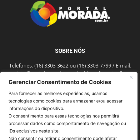
SOBRE NÓS
Telefones: (16) 3303-3622 ou (16) 3303-7799 / E-mail:
contato@portalmorada.com.br
/ Atendimento: Seg a
Sex das 8h às 18h / Endereço: Av. Bento de Abreu, 889
Gerenciar Consentimento de Cookies
Fonte Luminosa Araraquara – SP CEP 14802-396
Para fornecer as melhores experiências, usamos
tecnologias como cookies para armazenar e/ou acessar
informações do dispositivo.
SIGA-NOS
O consentimento para essas tecnologias nos permitirá
processar dados como comportamento de navegação ou
IDs exclusivos neste site.
Não consentir ou retirar o consentimento pode afetar