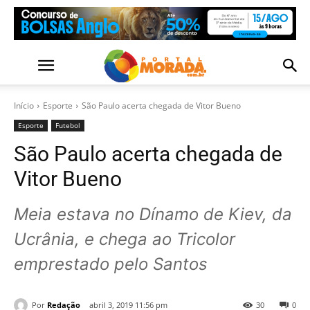
Início
Esporte
São Paulo acerta chegada de Vitor Bueno
Esporte
Futebol
São Paulo acerta chegada de
Vitor Bueno
Meia estava no Dínamo de Kiev, da
Ucrânia, e chega ao Tricolor
emprestado pelo Santos
Por
Redação
abril 3, 2019 11:56 pm
30
0